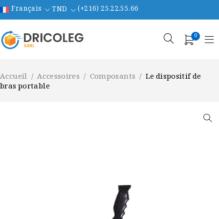
Français
(+216) 25.22.55.66
TND
0
Accueil
/
Accessoires
/
Composants
/
Le dispositif de
bras portable