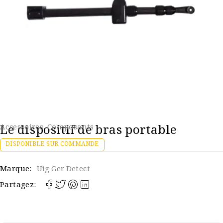
Le dispositif de bras portable
Accessoires
,
Composants
DISPONIBLE SUR COMMANDE
Marque:
Uig Ger Detect
Partagez: