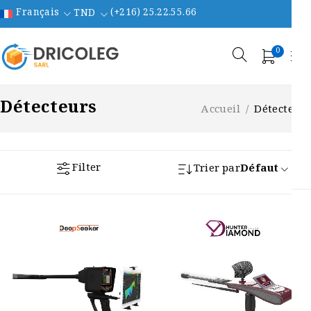
Français
(+216) 25.22.55.66
TND
0
Détecteurs
Accueil
/
Détecteurs
Filter
Trier par
Défaut