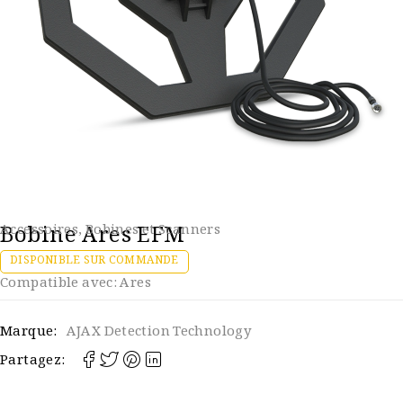
Bobine Ares EFM
Accessoires
,
Bobines et Scanners
DISPONIBLE SUR COMMANDE
Compatible avec: Ares
Marque:
AJAX Detection Technology
Partagez: