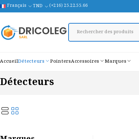
Français
(+216) 25.22.55.66
TND
Accueil
Détecteurs
Pointers
Accessoires
Marques
Détecteurs