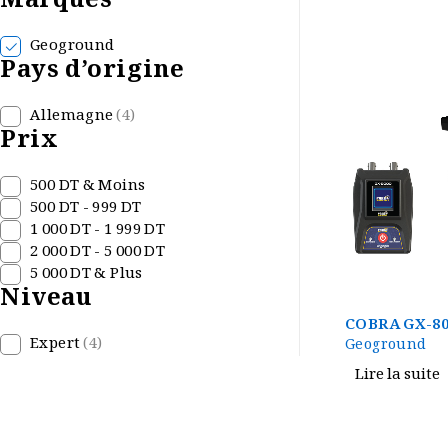
Marques
Geoground
Pays d’origine
Allemagne
(4)
Prix
500 DT & Moins
500 DT - 999 DT
1 000 DT - 1 999 DT
2 000 DT - 5 000 DT
5 000 DT & Plus
Niveau
COBRA GX-80
Expert
(4)
Geoground
Lire la suite