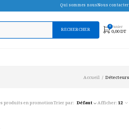
Qui sommes nous
Nous contacter
0
Panier
0,00
DT
Accueil
/
Détecteurs
es produits en promotion
Trier par
Défaut
Afficher:
12