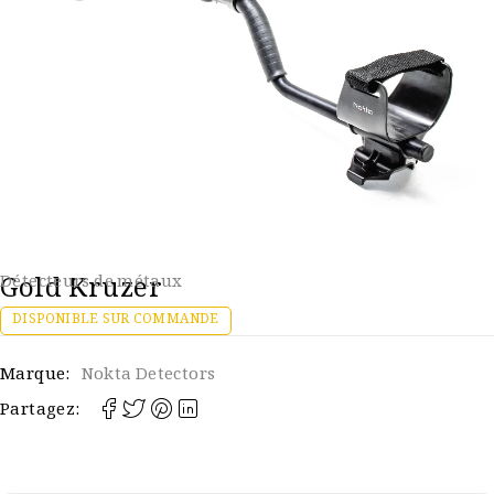
Gold Kruzer
Détecteurs de métaux
DISPONIBLE SUR COMMANDE
Marque:
Nokta Detectors
Partagez: