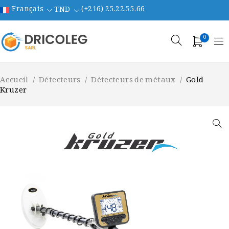
Français
(+216) 25.22.55.66
TND
0
Accueil
/
Détecteurs
/
Détecteurs de métaux
/
Gold
Kruzer