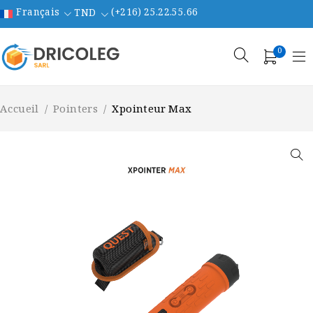
Français
(+216) 25.22.55.66
TND
0
Accueil
/
Pointers
/
Xpointeur Max