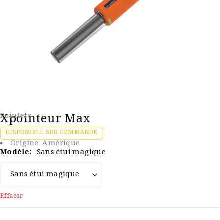
Xpointeur Max
Pointers
DISPONIBLE SUR COMMANDE
Origine:
Amérique
Modèle
Sans étui magique
Effacer