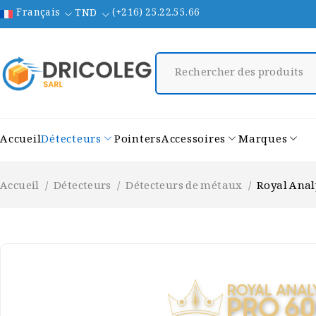
Français
(+216) 25.22.55.66
TND
Accueil
Détecteurs
Pointers
Accessoires
Marques
Accueil
/
Détecteurs
/
Détecteurs de métaux
/
Royal Anal