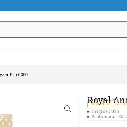
yzer Pro 6000
Royal An
Appareils géophys
DISPONIBLE SUR 
Origine : USA
Profondeur: 35 