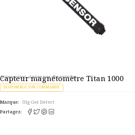
Capteur magnétomètre Titan 1000
Accessoires
,
Antennes et capteurs
DISPONIBLE SUR COMMANDE
Marque:
Uig Ger Detect
Partagez: