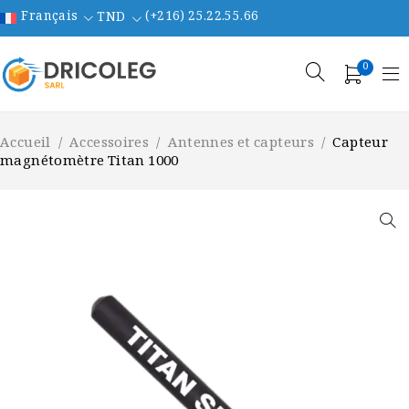
Français
(+216) 25.22.55.66
TND
0
Accueil
/
Accessoires
/
Antennes et capteurs
/
Capteur
magnétomètre Titan 1000