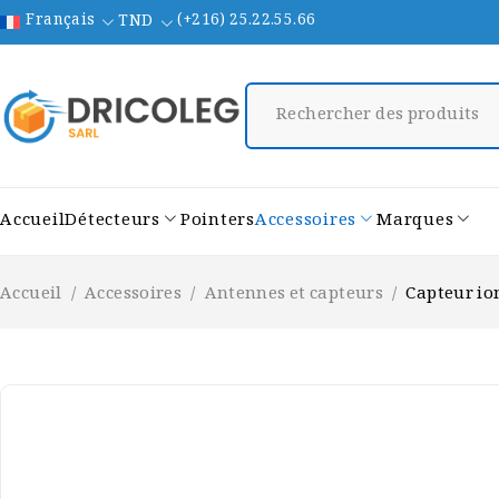
Français
(+216) 25.22.55.66
TND
Accueil
Détecteurs
Pointers
Accessoires
Marques
Accueil
/
Accessoires
/
Antennes et capteurs
/
Capteur io