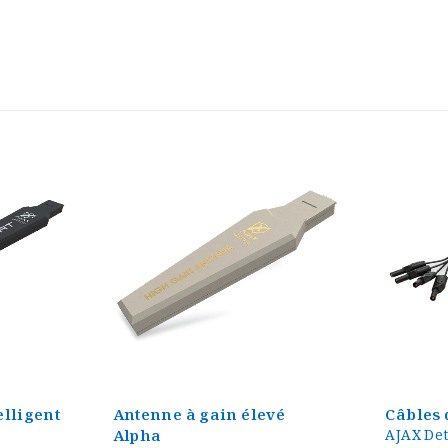
vé
Câbles de connexion
Antenne
AJAX Detection Technology
AJAX Det