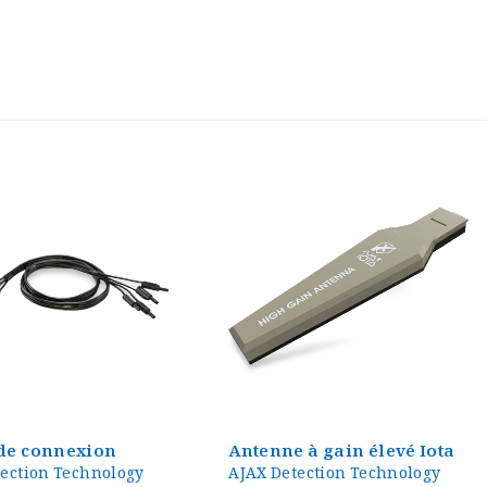
 à gain élevé Iota
Scanner d’imagerie
ection Technology
Primero