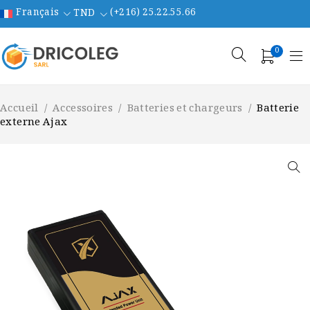
Français
(+216) 25.22.55.66
TND
0
Accueil
/
Accessoires
/
Batteries et chargeurs
/
Batterie
externe Ajax