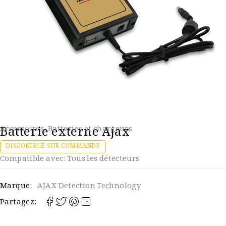
Batterie externe Ajax
Accessoires
,
Batteries et chargeurs
DISPONIBLE SUR COMMANDE
Compatible avec: Tous les détecteurs
Marque:
AJAX Detection Technology
Partagez: