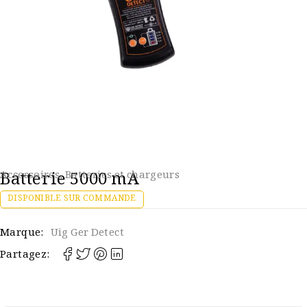
Batterie 5000 mA
Accessoires
,
Batteries et chargeurs
DISPONIBLE SUR COMMANDE
Marque:
Uig Ger Detect
Partagez: