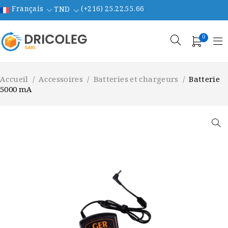
Français
(+216) 25.22.55.66
TND
0
Accueil
/
Accessoires
/
Batteries et chargeurs
/
Batterie
5000 mA