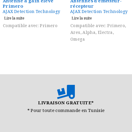
levé
Antennes d’émetteur-
Bâton Tropic
récepteur
AJAX Detection Te
hnology
AJAX Detection Technology
Lire la suite
Lire la suite
Compatible avec: 
rimero
Compatible avec: Primero,
Ares, Alpha, Electra,
Omega
LIVRAISON GRATUITE*
* Pour toute commande en Tunisie