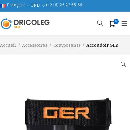
Français
(+216) 25.22.55.66
TND
0
Accueil
/
Accessoires
/
Composants
/
Accoudoir GER