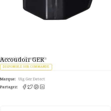
Accoudoir GER
Accessoires
,
Composants
DISPONIBLE SUR COMMANDE
Marque:
Uig Ger Detect
Partagez: