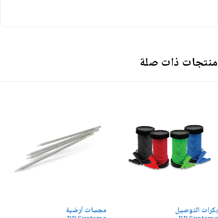
نتجات ذات صلة
مجسات أرضية
شاحن سريع Type C بقوة 18W