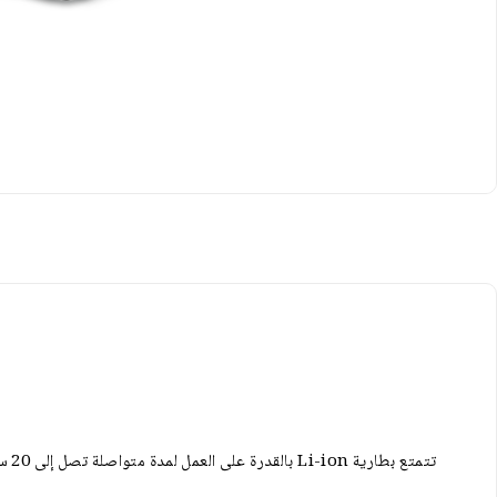
تتمتع بطارية Li-ion بالقدرة على العمل لمدة متواصلة تصل إلى 20 ساعة مع جهاز BR 950 Professional، و5 ساعات مع جهاز Royal Analyzer Pro 6000.