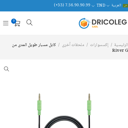
العربية
(+33) 7.56.90.90.99
TND
0
لرئيسية
/
إكسسوارات
/
ملحقات أخرى
/
كابل مسبار طويل المدى من
River 