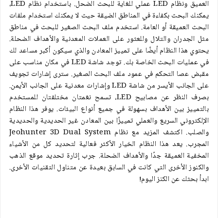
العميق ونظام LED عملي للغاية للبحث الضحل. باستخدام نظام LED،
يمكنك البحث بكفاءة في المناطق الضيقة حيث لا يمكنك استخدام ملفات
البحث العميقة أو العامة. استخدم ملف البحث الصغير للبحث في مناطق
مثل الجدران والتلال وللعثور على العملات المعدنية والأهداف الضحلة.
يحتوي هذا النظام أيضًا على تمييز المعادن والذي سيكون أكبر مساعد لك
في عمليات البحث الخاصة بك. توجد شاشة LED في مكان مناسب على
مقبض عصا التحكم في عمود ملف البحث الصغير. سترى إشارات تجويف
على الجانب الأيسر من شاشة LED وإشارات معدنية على الجانب الأيمن.
بصرف النظر عن مصابيح LED، تسمح نغمتان مختلفتان للمستخدم
بالتمييز بين الأهداف بسهولة في جميع أنواع البيئات. يوفر هذا النظام
الإلكتروني السريع والعملي تمييزًا بين المعادن غير الحديدية والحديدية
والصلب. اكتشف المزيد مع نظام Jeohunter 3D Dual System
المجرب. يعد هذا النظام الخيار الأكثر فعالية لتحديد كل من الأشياء
المخفية العميقة جدًا والأهداف الضحلة. جرب إثارة تحديد موقع الذهب
والكنوز الأخرى التي كانت في السابق بعيدة عن متناول التقنيات الأخرى.
ابدأ بحثك عن الكنز اليوم!