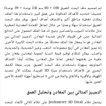
تم تصميم ملف البحث العميق 100 × 60 سم (24 بوصة × 39 بوصة)
خصيصًا لتحديد الأهداف المدفونة على عمق كبير. باستخدام هذا الملف،
يمكنك تغطية مناطق أكبر واكتشاف أهداف أعمق. يوفر ملف البحث
العميق استخدامًا سهلًا وعمليًا من خلال تجاهل القمامة المعدنية الصغيرة
مثل علامات التبويب والمسامير. يتيح لك هذا الملف الحصول على النتائج
المثالية حتى في ظروف الأرض شديدة المعادن. التمييز المثالي بين
المعادن هو ما يجعل هذا الملف مختلفًا عن ملفات البحث الكبيرة الأخرى.
إنه يميز المعادن في أربع مجموعات: الذهب، وغير الحديدية، والحديدية،
والصلب. يمكن للنظام توفير قيمة النسبة المئوية لمعدنين يقعان على
مقربة من بعضهما البعض. تمامًا مثل المعادن، يمكنك أيضًا اكتشاف
التجاويف بسهولة باستخدام ملف البحث العميق. جرب متعة الكشف
البصري عن الأهداف باستخدام ميزة 3D الفريدة. يمكنك الآن تحديد
الكهوف والأقبية والأنفاق والملاجئ التي لا تستطيع أجهزة الكشف الأخرى
العثور عليها.
التمييز المثالي بين المعادن وتحليل العمق
يشتمل نظام Jeohunter 3D Dual على نظام ثلاثي الأبعاد للبحث