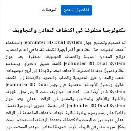
تفاصيل المنتج
المرفقات
تكنولوجيا متفوقة في اكتشاف المعادن والتجاويف
تم تصميم وتصنيع جهاز Jeohunter 3D Dual System باستخدام
أحدث التقنيات. هذا النظام هو أكثر أجهزة الكشف تقدمًا في العالم لتحديد
مواقع المعادن الثمينة واكتشاف التجاويف المخفية. يعد جهاز
Jeohunter 3D Dual System كاشفًا عميق الاختراق. يستخدم
النظام تمييزًا متقدمًا لتصنيف الأهداف المعدنية بدقة إلى أربع مجموعات:
الذهب والمعادن غير الحديدية والصلب والحديد. بالإضافة إلى الكشف
الدقيق وتحليل الأجسام المعدنية، فإن جهاز Jeohunter 3D Dual
System قادر أيضًا على اكتشاف التجاويف تحت الأرض مثل الكهوف
والأقبية والأنفاق والملاجئ والمقابر في الوقت الفعلي. يعد جهاز
Jeohunter 3D Dual System أكثر أنظمة التصوير الرسومية تقدمًا،
وقادرًا على رسم رسوم بيانية ثنائية الأبعاد للأهداف المكتشفة في الوقت
الفعلي. تتيح ميزات البحث والاكتشاف متعددة الوظائف للمستخدم البحث
بشكل مريح حتى في ظروف الأرض شديدة المعادن. سيقدر المستخدمون