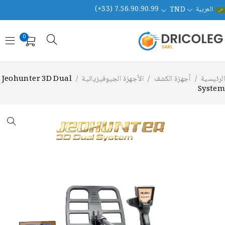
العربية
(+33) 7.56.90.90.99
TND
0
لرئيسية
/
أجهزة الكشف
/
الأجهزة الجيوفيزيائية
/
Jeohunter 3D Dual
Syste