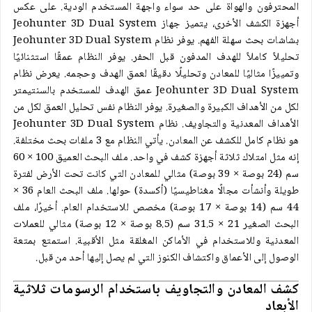
المحترفون والهواة على حد سواء واجهة المستخدم الودية. على عكس
أجهزة الكشف الأخرى، يتميز جهاز Jeohunter 3D Dual System
بشاشات بحث سهلة الفهم. يوفر نظام Jeohunter 3D Dual System
تحليلاً كاملاً للهدف المدفون قبل الحفر. يوفر النظام عمقًا استثنائيًا
وتمييزًا مثاليًا للمعادن وتحليلًا دقيقًا لعمق الهدف وحجمه. يعرض نظام
Jeohunter 3D Dual System عمق الهدف للمستخدم بالسنتيمتر
لكل من الأهداف الكبيرة والصغيرة. يوفر النظام نفس تحليل العمق لكل من
الأهداف المعدنية والتجاويف. نظام Jeohunter 3D Dual System
هو نظام كامل للكشف عن المعادن. يأتي النظام مع 3 ملفات بحث مختلفة.
إنه مثل امتلاك ثلاثة أجهزة كشف في واحد. ملف البحث العميق 100 × 60
سم (24 بوصة × 39 بوصة) مثالي للمعادن التي كانت تحت الأرض لفترة
طويلة وأنشأت مجالًا مغناطيسيًا (أكسدة) حولها. ملف البحث العام 36 ×
44 سم (14 بوصة × 17 بوصة) مخصص للاستخدام العام. أخيرًا، ملف
البحث الصغير 21 × 31.5 سم (8.5 بوصة × 12 بوصة) مثالي للعملات
المعدنية وللاستخدام في الأماكن المغلقة مثل الأقبية. استمتع بمتعة
الوصول إلى الأعماق واكتشاف الكنوز التي لم يصل إليها أحد من قبل.
كشف المعادن والتجاويف باستخدام الرسومات ثلاثية
الأبعاد