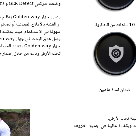
وضعت شركتي GER Detect و UIG Detectors جميع التقنيات المتقدمة
او الغنية بالأملاح المعدنية أوالصخور
10
ساعات من البطارية
سهولة في الاستخدام حيث يمكنك الب
يصل عمق البحث في جهاز Golden way إلى 3 أمتار في باطن الأرض.
جهاز Golden way م
تحت الأرض وذلك من خلال إصدار 
ضمان لمدة
عامين
ت وبكفاءة عالية في جميع الظروف