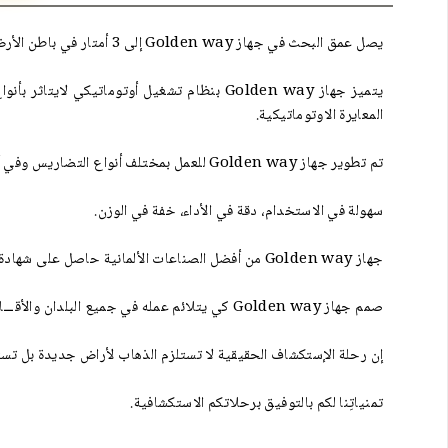
يصل عمق البحث في جهاز Golden way إلى 3 أمتار في باطن الأرض.
يتميز جهاز Golden way بنظام تشغيل أوتوماتي
المعايرة الاوتوماتيكية.
تم تطوير جهاز Golden way للعمل بمختلف أنواع التضاريس وفي أصعب الظروف المناخية بشكل أسهل.
سهولة في الاستخدام، دقة في الأداء، خفة في الوزن.
جهاز Golden way من أفضل الصناعات الألمانية حاصل على شهادة CE طبقاً للمواصفات الأوروبية بالإضافة إلى شهادة ISO 9001 الدولية طبقاً للمواصفات والمقاييس العالمية.
صمم جهاز Golden way كي يتلائم عمله في جميع البلدان وﺍﻷﻗـــﺎﻟﻴﻢ
إن رحلة الإستكشاف الحقيقية لا تستلزم الذهاب لأراض جديدة بل تست
تمنياتِنا لكم بالتوفيق برحلاتكم الاستكشافية.