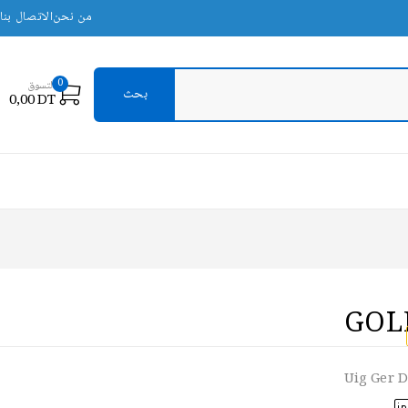
من نحن
الاتصال بنا
0
التسوق
0,00
DT
GOL
Uig Ger D