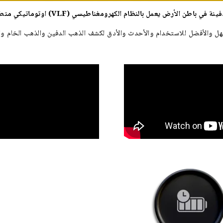
ن الأرض يعمل بالنظام الكهرومغناطيسي (VLF) اوتوماتيكي متطور
بالنظام الكهرومغناطيسي (VLF), النظام الأسهل والأفضل للاستخدام والأحدث والأدق لكشف الذهب الدفين