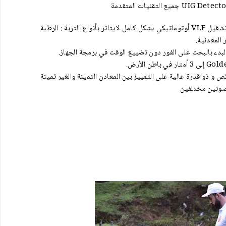
يتميز جهاز Golden way بنظام تشغيل VLF أوتوماتيكي بشكل كامل لايتاثر بأنواع التربة : الرطبة
 المعدنية.
دء بالبحث على الفور دون تضييع الوقت في برمجة الجهاز.
تعدد الخصائص و ذو قدرة عالية على التمييز بين المعادن الثمينة والغير ثمينة
صوتين مختلفين