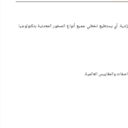
الصخور البازلتية. أي يستطيع تخطي جميع أنواع الصخور المعدنية بتكنولوجيا