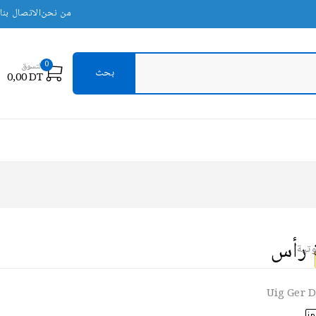
من نحن
الاتصال بنا
0
التسوق
0,00
DT
وتية
Uig Ger D